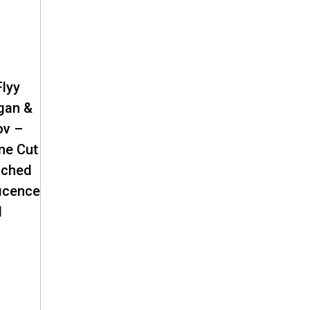
Flyy
gan &
ov –
me Cut
uched
icence
I