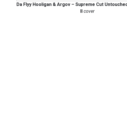
Da Flyy Hooligan & Argov
– Supreme Cut Untouched
II
cover