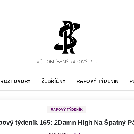
TVŮJ OBLÍBENÝ RAPOVÝ PLUG
ROZHOVORY
ŽEBŘÍČKY
RAPOVÝ TÝDENÍK
P
RAPOVÝ TÝDENÍK
pový týdeník 165: 2Damn High Na Špatný Pá