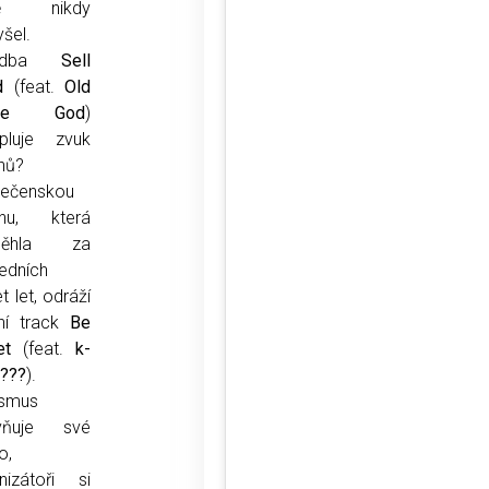
tě nikdy
yšel.
ladba
Sell
d
(feat.
Old
ape God
)
pluje zvuk
ínů?
lečenskou
nu, která
běhla za
edních
t let, odráží
lní track
Be
et
(feat.
k-
i???
).
ismus
vňuje své
o,
nizátoři si