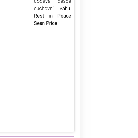
dodává desce
duchovní váhu.
Rest in Peace
Sean Price
.