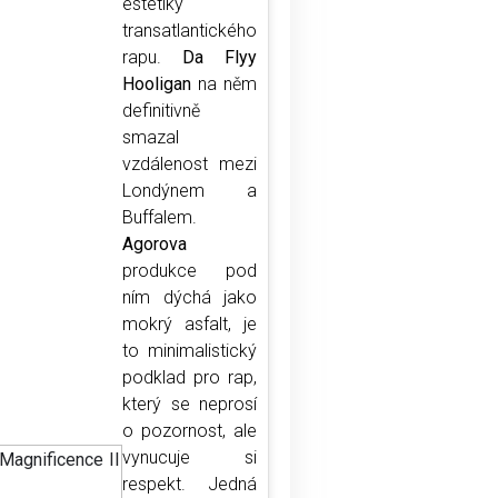
estetiky
transatlantického
rapu.
Da Flyy
Hooligan
na něm
definitivně
smazal
vzdálenost mezi
Londýnem a
Buffalem.
Agorova
produkce pod
ním dýchá jako
mokrý asfalt, je
to minimalistický
podklad pro rap,
který se neprosí
o pozornost, ale
vynucuje si
respekt. Jedná