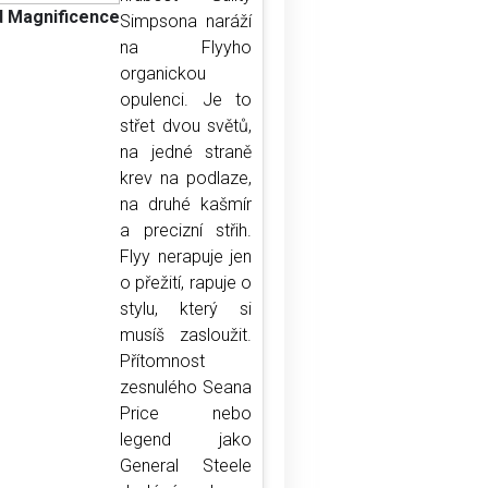
 Magnificence
Simpsona naráží
na Flyyho
organickou
opulenci. Je to
střet dvou světů,
na jedné straně
krev na podlaze,
na druhé kašmír
a precizní střih.
Flyy nerapuje jen
o přežití, rapuje o
stylu, který si
musíš zasloužit.
Přítomnost
zesnulého Seana
Price nebo
legend jako
General Steele