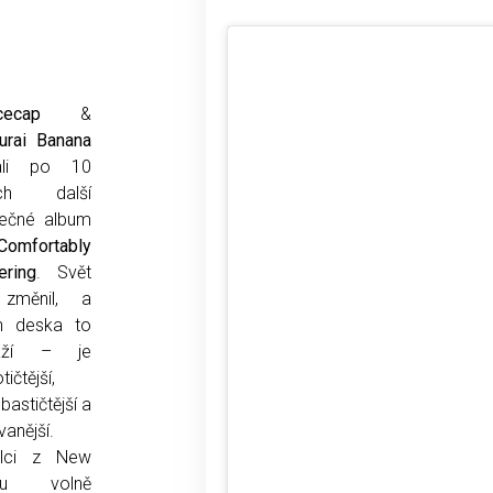
ncecap
&
urai Banana
ali po 10
ech další
lečné album
Comfortably
ering
. Svět
změnil, a
ch deska to
áží – je
ičtější,
astičtější a
vanější.
lci z New
ku volně