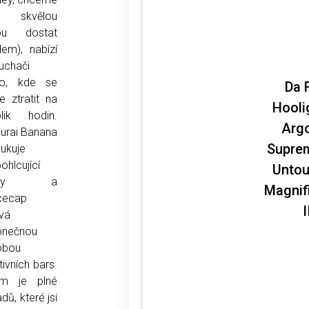
 skvělou
bu dostat
dem), nabízí
uchači
to, kde se
Da 
 ztratit na
Hooli
olik hodin.
Arg
urai Banana
Supre
ukuje
ohlcující
Unto
eaty a
Magnif
cecap
I
vá
onečnou
obou
tivních bars.
um je plné
dů, které jsi