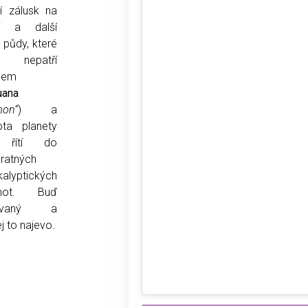
jí zálusk na
ší a další
 půdy, které
 nepatří
sem
uana
mon“
) a
ota planety
 řítí do
ratných
alyptických
not. Buď
štvaný a
j to najevo.