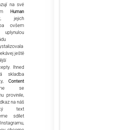
zují na své
bum
Human
r
, jejich
rba ovšem
uplynulou
ádu
ystalizovala
ekávej ještě
ější
epty. Ihned
há skladba
ky,
Content
ítíme se
hu provinile,
dkaz na náš
tký text
eme sdílet
Instagramu,
hey, chceme