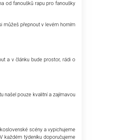
orma od fanoušků rapu pro fanoušky
 si můžeš přepnout v levém horním
t a v článku bude prostor, rádi o
tu našel pouze kvalitní a zajímavou
československé scény a vypichujeme
y. V každém týdeníku doporučujeme