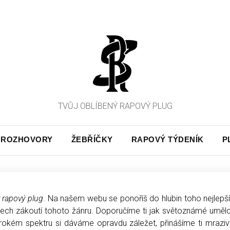
TVŮJ OBLÍBENÝ RAPOVÝ PLUG
ROZHOVORY
ŽEBŘÍČKY
RAPOVÝ TÝDENÍK
P
ý rapový plug
. Na našem webu se ponoříš do hlubin toho nejlepší
všech zákoutí tohoto žánru. Doporučíme ti jak světoznámé umělc
irokém spektru si dáváme opravdu záležet, přinášíme ti mrazi