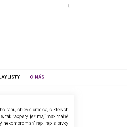
LAYLISTY
O NÁS
ho rapu, objevíš umělce, o kterých
e, tak rappery, jež mají maximálně
vý nekompromisní rap, rap s prvky