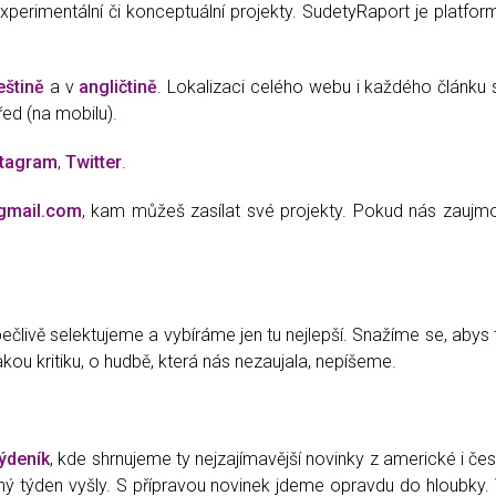
 experimentální či konceptuální projekty. SudetyRaport je platf
eštině
a v
angličtině
. Lokalizaci celého webu i každého článku
řed (na mobilu).
stagram
,
Twitter
.
gmail.com
, kam můžeš zasílat své projekty. Pokud nás zaujmou
člivě selektujeme a vybíráme jen tu nejlepší. Snažíme se, abys 
kou kritiku, o hudbě, která nás nezaujala, nepíšeme.
ýdeník
, kde shrnujeme ty nejzajímavější novinky z americké i 
 daný týden vyšly. S přípravou novinek jdeme opravdu do hloubk