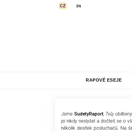
Skip
CZ
EN
to
content
RAPOVÉ ESEJE
Jsme
SudetyRaport
,
Tvůj oblíben
jsi nikdy neslyšel a dočteš se o 
několik desítek posluchačů. Na š