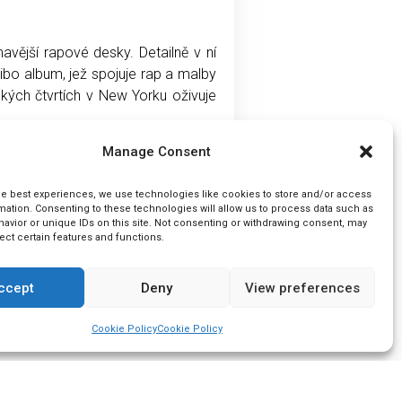
mavější rapové desky. Detailně v ní
bo album, jež spojuje rap a malby
kých čtvrtích v New Yorku oživuje
Manage Consent
nky, ve kterých se každý fanoušek
he best experiences, we use technologies like cookies to store and/or access
mation. Consenting to these technologies will allow us to process data such as
avior or unique IDs on this site. Not consenting or withdrawing consent, may
ect certain features and functions.
ccept
Deny
View preferences
Cookie Policy
Cookie Policy