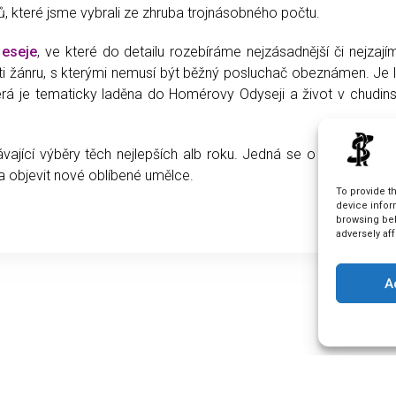
ů, které jsme vybrali ze zhruba trojnásobného počtu.
 eseje
, ve které do detailu rozebíráme nejzásadnější či nejzají
žánru, s kterými nemusí být běžný posluchač obeznámen. Je li
erá je tematicky laděna do Homérovy Odyseji a život v chudins
vající výběry těch nejlepších alb roku. Jedná se o masivní člá
 a objevit nové oblíbené umělce.
To provide t
device infor
browsing beh
adversely aff
A
Support Us