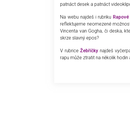
patnáct desek a patnáct videoklip
Na webu najdeš i rubriku
Rapové
reflektujeme neomezené možnosti 
Vincenta van Gogha, či deska, kt
skrze slavný epos?
V rubrice
Žebříčky
najdeš vyčerpá
rapu může ztratit na několik hodin