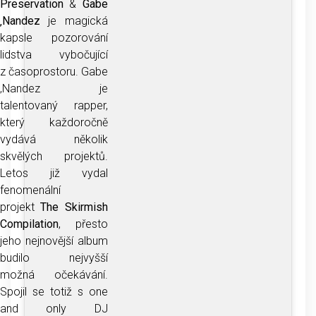
Preservation
&
Gabe
‚Nandez
je magická
kapsle pozorování
lidstva vybočující
z časoprostoru. Gabe
‚Nandez je
talentovaný rapper,
který každoročně
vydává několik
skvělých projektů.
Letos již vydal
fenomenální
projekt
The
Skirmish
Compilation
, přesto
jeho nejnovější album
budilo nejvyšší
možná očekávání.
Spojil se totiž s one
and only DJ