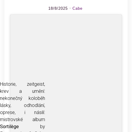
18/8/2025
Cabe
Historie, zeitgeist,
krev a umění:
nekonečný koloběh
lásky, odhodlání,
oprese, i násilí:
mistrovské album
Sortilège
by