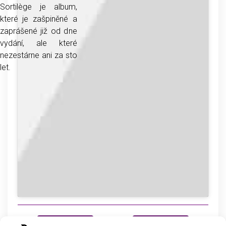
Sortilège je album,
které je zašpiněné a
zaprášené již od dne
vydání, ale které
nezestárne ani za sto
let.
prev
next