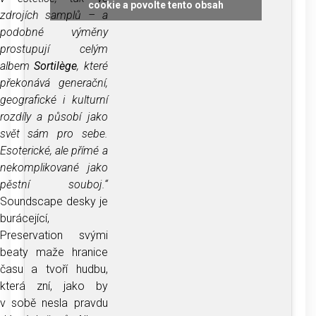
cookie a povolte tento obsah
zdrojích samplů – a
podobné výměny
prostupují celým
albem
Sortilège
, které
překonává generační,
geografické i kulturní
rozdíly a působí jako
svět sám pro sebe.
Esoterické, ale přímé a
nekomplikované jako
pěstní souboj.“
Soundscape desky je
burácející,
Preservation svými
beaty maže hranice
času a tvoří hudbu,
která zní, jako by
v sobě nesla pravdu