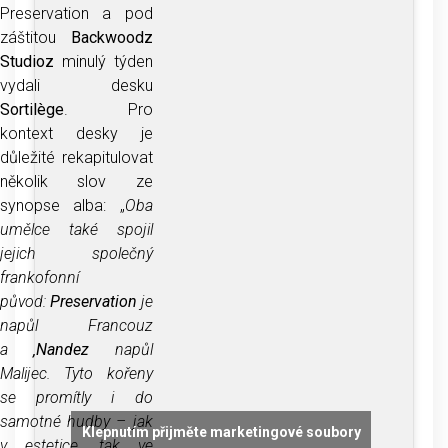
Preservation a pod
záštitou
Backwoodz
Studioz
minulý týden
vydali desku
Sortilège
. Pro
kontext desky je
důležité rekapitulovat
několik slov ze
synopse alba: „
Oba
umělce také spojil
jejich společný
frankofonní
původ:
Preservation
je
napůl Francouz
a
‚Nandez
napůl
Malijec. Tyto kořeny
se promítly i do
samotné hudby – jak
Klepnutím přijměte marketingové soubory
v estetice, tak ve