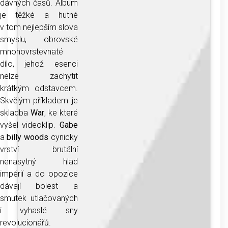
dávných časů. Album
je těžké a hutné
v tom nejlepším slova
smyslu, obrovské
mnohovrstevnaté
dílo, jehož esenci
nelze zachytit
krátkým odstavcem.
Skvělým příkladem je
skladba
War
, ke které
vyšel videoklip.
Gabe
a
billy woods
cynicky
vrství brutální
nenasytný hlad
impérií a do opozice
dávají bolest a
smutek utlačovaných
i vyhaslé sny
revolucionářů.