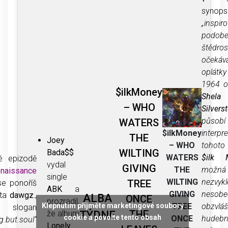
synops
„inspir
podobe
štědro
očekáv
oplátk
1964 o
$ilkMoney
Shela
– WHO
Silvers
působí
WATERS
interpr
$ilkMoney
THE
Joey
tohoto
– WHO
WILTING
Bada$$
$ilk 
WATERS
é epizodě
vydal
GIVING
mož
THE
naissance
single
nezvykl
WILTING
TREE
e ponoříš
ABK
a
nesob
GIVING
ěta
dawgz.
,
ALBA
ONCE
prozradil,
Klepnutím přijměte marketingové soubory
obzv
TREE
ž slogan
THE
že album
TÝDNE
cookie a povolte tento obsah
hudeb
ONCE
g.but.soul“
Lonely