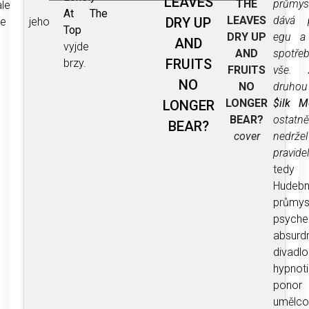
LEAVES
průmys
THE
le
At The
dává p
LEAVES
DRY UP
huje jeho
Top
egu a 
DRY UP
AND
vyjde
spotře
AND
FRUITS
brzy.
vše. 
FRUITS
NO
druhou
NO
$ilk M
LONGER
LONGER
ostatn
BEAR?
BEAR?
nedržel
cover
pravide
tedy
Hudebn
průmy
psyche
absurdn
diva
hypnot
pon
umělco