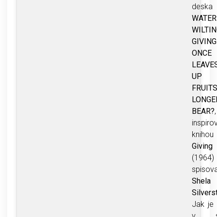
des
WATE
WILTI
GIVIN
ONC
LEAV
UP
FRUI
LONGE
BEAR?
inspiro
kni
Givin
(1964)
spisova
Shela
Silvers
Jak je
v sa