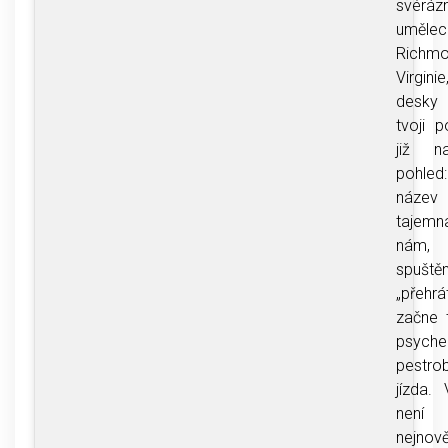
svéráz
umě
Richmo
Virgin
desky 
tvoji 
již n
pohled
název 
tajem
nám, 
spuštěn
„přehrá
začne 
psyche
pestro
jízda.
nen
nejnově