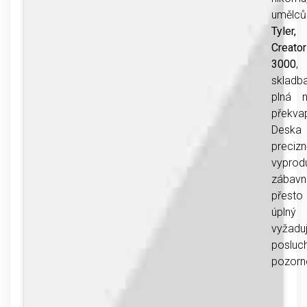
umělc
Tyle
Creator
3000
,
skladb
plná n
překvap
Des
precizn
vyprod
zába
přes
úplný 
vyžadu
posluc
pozorn