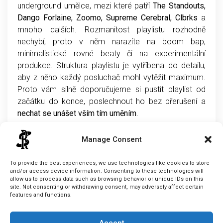
underground umělce, mezi které patří
The Standouts,
Dango Forlaine, Zoomo, Supreme Cerebral, Clbrks
a
mnoho dalších. Rozmanitost playlistu rozhodně
nechybí, proto v něm narazíte na boom bap,
minimalistické rovné beaty či na experimentální
produkce. Struktura playlistu je vytříbena do detailu,
aby z něho každý posluchač mohl vytěžit maximum.
Proto vám silně doporučujeme si pustit playlist od
začátku do konce, poslechnout ho bez přerušení a
nechat se unášet vším tím uměním
.
Manage Consent
Cabe
To provide the best experiences, we use technologies like cookies to store
and/or access device information. Consenting to these technologies will
allow us to process data such as browsing behavior or unique IDs on this
site. Not consenting or withdrawing consent, may adversely affect certain
features and functions.
Accept