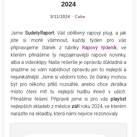
2024
3/11/2024
Cabe
Jsme
SudetyRaport
,
Váš oblíbený rapový plug
, a jak
jste si mohli všimnout, každý týden pro vás
připravujeme článek z rubriky
Rapový týdeník
, ve
kterém přinášíme ty nejzajímavější rapové novinky,
alba a videoklipy. Naše rešerše je opravdu důkladná a
snažíme se vám nabídnout opravdu jen to nejlepší a
nejunikátnější. Jsme si vědomi toho, že články mohou
být pro někoho příliš rozsáhlé, anebo chce zkrátka
místo čtení mít tu nejlepší hudbu ihned v uších.
Přinášíme řešení. Připravili jsme si pro vás
playlist
nejlepších skladeb z měsíce
září
roku 2024, ve kterém
narazíte na skladby, která námi nejvíce rezonovaly.