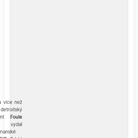
 více než
detroitský
cent
Foule
ydal
manské