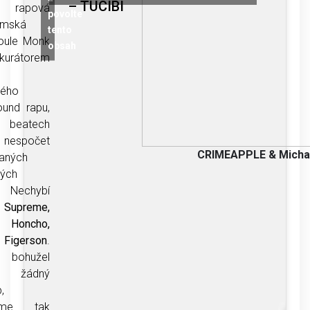
– TUCIBI
 rapová
povolte
mská
tento
Foule Monk
obsah
 kurátorem
ného
ound rapu,
o beatech
 nespočet
CRIMEAPPLE & Michae
vaných
ých
. Nechybí
 Supreme,
 Honcho,
i
Figerson
.
 bohužel
el žádný
,
dáme tak