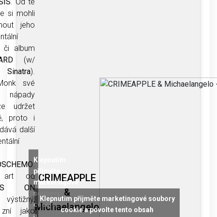
SIS
. Od té
e si mohli
nout jeho
ntální
y či album
WARD
(w/
Sinatra
).
Monk své
é nápady
že udržet
, proto i
dává další
tální
Klepnutím
OSCHEMO
.
přijměte
 art od
CRIMEAPPLE
marketingové
LES ON
&
soubory
výstižný,
Klepnutím přijměte marketingové soubory
cookie
Michaelangelo
cookie a povolte tento obsah
zní jako
a