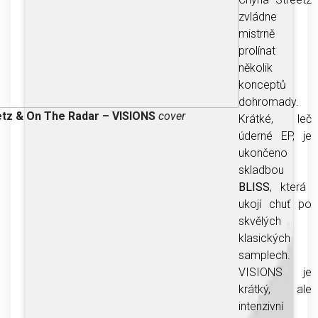
zvládne
mistrně
prolínat
několik
konceptů
dohromady.
tz & On The Radar – VISIONS
cover
Krátké, leč
úderné EP, je
ukončeno
skladbou
BLISS
, která
ukojí chuť po
skvělých
klasických
samplech.
VISIONS je
krátký, ale
intenzivní