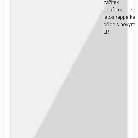
zážitek.
Doufáme, že
letos rapperka
přijde s novým
LP.