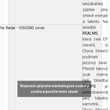
lahůdkářský
zážitek plný
ohnivé energie
a talentu. Na
skladbě
REALMS
,
která celé EP
otevírá, si
Chyna Streetz
podmaní
jazzový beat.
Přesně takový
zvuk máme
rádi. Skladba
Klepnutím přijměte marketingové soubory
TULIPS
je
cookie a povolte tento obsah
pestrobarevná
jako tulipány
samotné,
Chyna Streetz