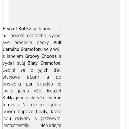
Beazet Kritikz
se loni vrátili a
na počest desátého výročí
své předešlé desky
Kult
Černého Gramofonu
se spojili
s labelem
Groovy Choons
a
vydali svůj
Zlatý Gramofon
.
Jedná se o jejich třetí
studiové album a po
poslechu pár skladeb je
jasná jedna věc: Beazet
Kritikz jsou stále věrní svému
řemeslu. Na desce najdete
boom bapové beaty, které
jsou oživeny s jazzovými
instrumentály. Nehledejte