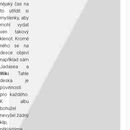
nějaký čas na
to utřídit si
myšlenky, aby
mohl vydat
ven takový
klenot. Kromě
něho se na
desce objeví
například sám
Jadasea a
Wiki
. Tahle
deska je
povinností
pro každého.
K albu
bohužel
nevyšel žádný
klip,
přikládáme