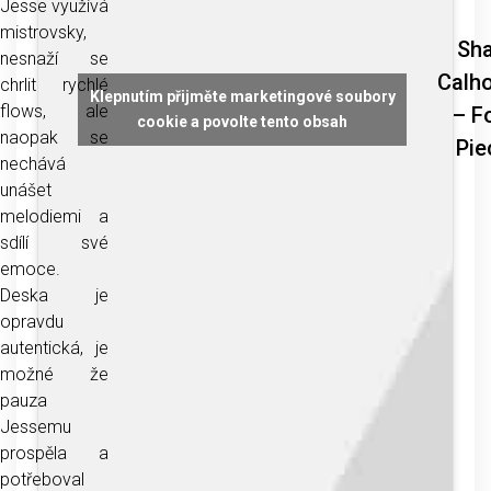
Jesse využívá
mistrovsky,
Sh
nesnaží se
Calh
chrlit rychlé
Klepnutím přijměte marketingové soubory
flows, ale
– F
cookie a povolte tento obsah
naopak se
Pie
nechává
unášet
melodiemi a
sdílí své
emoce.
Deska je
opravdu
autentická, je
možné že
pauza
Jessemu
prospěla a
potřeboval