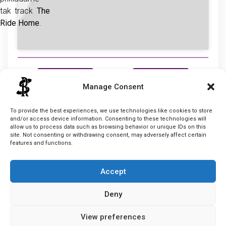
tak track
The
Ride Home
.
prev
next
Manage Consent
Cabe
To provide the best experiences, we use technologies like cookies to store
and/or access device information. Consenting to these technologies will
allow us to process data such as browsing behavior or unique IDs on this
site. Not consenting or withdrawing consent, may adversely affect certain
features and functions.
Accept
Deny
View preferences