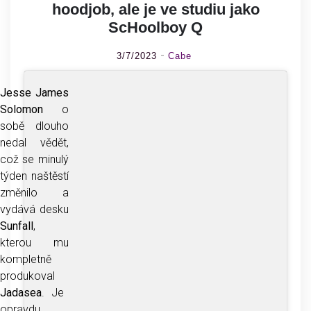
hoodjob, ale je ve studiu jako
ScHoolboy Q
3/7/2023
Cabe
Jesse James
Solomon
o
sobě dlouho
nedal vědět,
což se minulý
týden naštěstí
změnilo a
vydává desku
Sunfall
,
kterou mu
kompletně
produkoval
Jadasea
. Je
opravdu