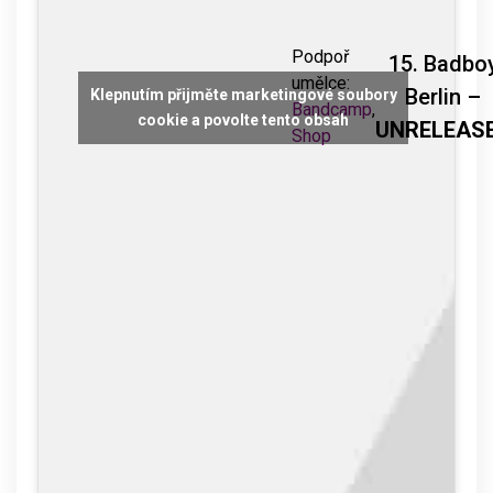
Podpoř
15. Badbo
umělce:
Berlin –
Klepnutím přijměte marketingové soubory
Bandcamp
,
cookie a povolte tento obsah
UNRELEAS
Shop